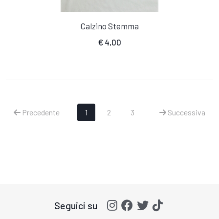
Calzino Stemma
€
4,00
(Attuale)
(Attuale)
Precedente
1
2
3
Successiva
Seguici su