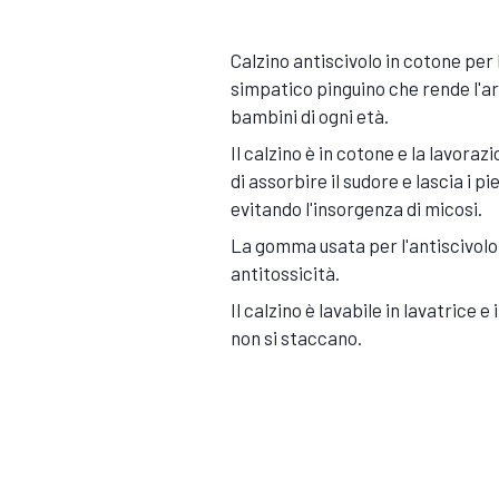
Calzino antiscivolo in cotone pe
simpatico pinguino che rende l'a
bambini di ogni età.
Il calzino è in cotone e la lavora
di assorbire il sudore e lascia i pi
evitando l'insorgenza di micosi.
La gomma usata per l'antiscivolo 
antitossicità.
Il calzino è lavabile in lavatrice e
non si staccano.