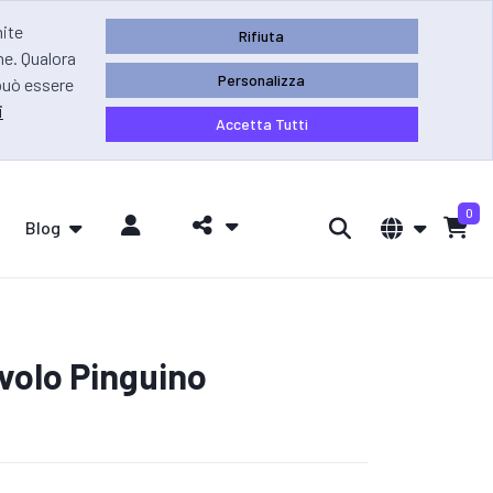
mite
Rifiuta
ne. Qualora
Personalizza
 può essere
i
Accetta Tutti
0
Blog
volo Pinguino