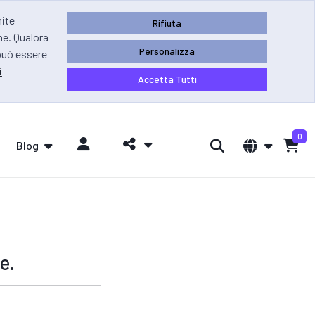
mite
Rifiuta
ne. Qualora
Personalizza
 può essere
i
Accetta Tutti
0
Blog
e.