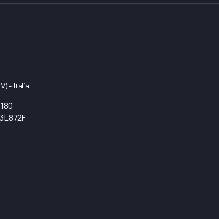
) - Italia
0180
3L872F