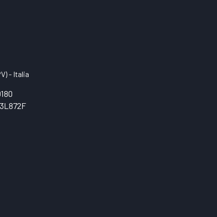
) - Italia
0180
3L872F