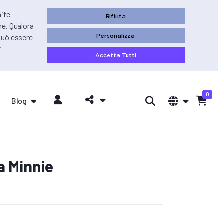
mite
Rifiuta
ne. Qualora
Personalizza
 può essere
i
Accetta Tutti
0
Blog
a Minnie