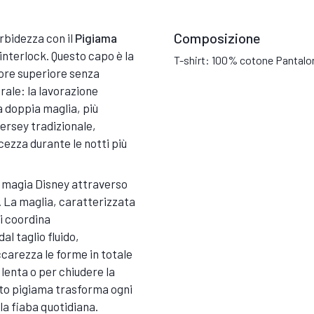
Composizione
rbidezza con il
Pigiama
interlock. Questo capo è la
T-shirt: 100% cotone Pantalo
lore superiore senza
urale: la lavorazione
a doppia maglia, più
jersey tradizionale,
ezza durante le notti più
e magia Disney attraverso
a. La maglia, caratterizzata
si coordina
l taglio fluido,
carezza le forme in totale
 lenta o per chiudere la
sto pigiama trasforma ogni
a fiaba quotidiana.