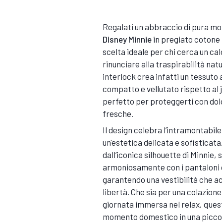
Regalati un abbraccio di pura mo
Disney Minnie
in pregiato cotone 
scelta ideale per chi cerca un ca
rinunciare alla traspirabilità nat
interlock crea infatti un tessuto 
compatto e vellutato rispetto al 
perfetto per proteggerti con dolc
fresche.
Il design celebra l’intramontabil
un'estetica delicata e sofisticat
dall’iconica silhouette di Minnie, 
armoniosamente con i pantaloni da
garantendo una vestibilità che ac
libertà. Che sia per una colazione
giornata immersa nel relax, que
momento domestico in una piccol