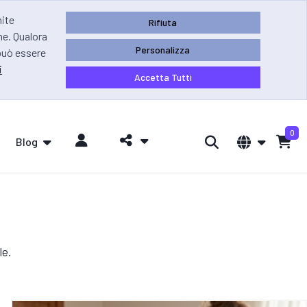
mite
Rifiuta
ne. Qualora
Personalizza
 può essere
i
Accetta Tutti
0
Blog
le.