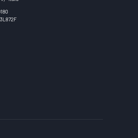
0180
3L872F